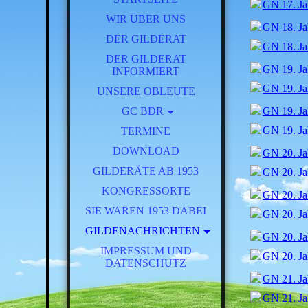
GN 17. Ja
WIR ÜBER UNS
GN 18. Ja
DER GILDERAT
GN 18. Ja
DER GILDERAT
GN 19. Ja
INFORMIERT
GN 19. Ja
UNSERE OBLEUTE
GC BDR
GN 19. Ja
GN 19. Ja
TERMINE
BRT 2025
DOWNLOAD
GN 20. Ja
GILDERÄTE AB 1953
GN 20. Ja
KONGRESSORTE
GN 20. Ja
SIE WAREN 1953 DABEI
GN 20. Ja
GILDENACHRICHTEN
GN 20. Ja
FESTSCHRIFT 125 JAHRE
IMPRESSUM UND
GN 20. Ja
DATENSCHUTZ
BEG
GN 21. Ja
AKTUELL
GN 21. Ja
JAHRGANG 1957 - 1961