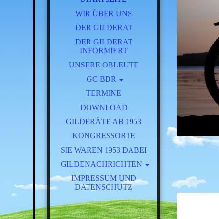
WIR ÜBER UNS
DER GILDERAT
DER GILDERAT
INFORMIERT
UNSERE OBLEUTE
GC BDR
TERMINE
BRT 2025
DOWNLOAD
GILDERÄTE AB 1953
KONGRESSORTE
SIE WAREN 1953 DABEI
GILDENACHRICHTEN
FESTSCHRIFT 125 JAHRE
IMPRESSUM UND
DATENSCHUTZ
BEG
AKTUELL
JAHRGANG 1957 - 1961